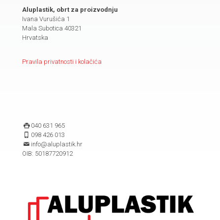
Aluplastik, obrt za proizvodnju
Ivana Vurušića 1
Mala Subotica 40321
Hrvatska
Pravila privatnosti i kolačića
040 631 965
098 426 013
info@aluplastik.hr
OIB: 50187720912