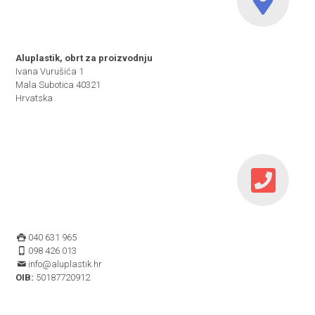
Aluplastik, obrt za proizvodnju
Ivana Vurušića 1
Mala Subotica 40321
Hrvatska
040 631 965
098 426 013
info@aluplastik.hr
OIB:
50187720912