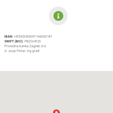
IBAN:
HR5923400091166003187
SWIFT (BIC):
PBZGHR2X
Privredna banka Zagreb d.d.
vl. Josip Pintar, ing.građ.